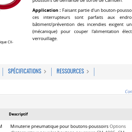
poussoirs de demande de sortie de Camden.
Application :
Faisant partie d'un bouton-pouss
ces interrupteurs sont parfaits aux endr
bâtiment/prévention des incendies exigent u
(mécanique) pour couper l'alimentation élect
verrouillage.
que CX-
SPÉCIFICATIONS
RESSOURCES
Con
Descriptif
5M
Minuterie pneumatique pour boutons-poussoirs
Options