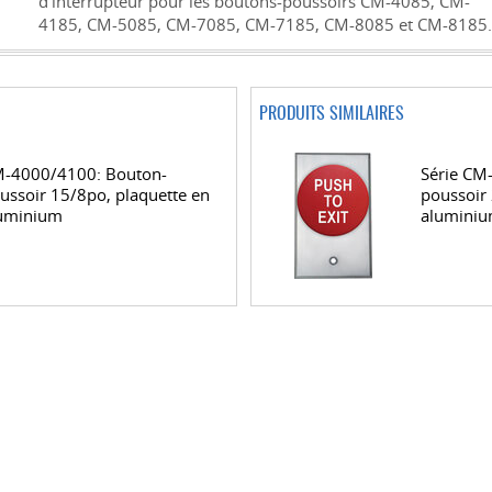
d'interrupteur pour les boutons-poussoirs CM-4085, CM-
4185, CM-5085, CM-7085, CM-7185, CM-8085 et CM-8185.
PRODUITS SIMILAIRES
-4000/4100: Bouton-
Série CM
ussoir 15/8po, plaquette en
poussoir 
uminium
alumini