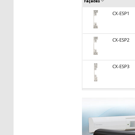
Façades
CX-ESP1
CX-ESP2
CX-ESP3