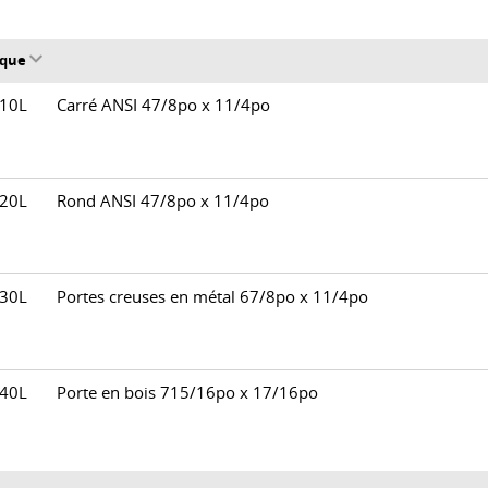
aque
010L
Carré ANSI 47/8po x 11/4po
020L
Rond ANSI 47/8po x 11/4po
030L
Portes creuses en métal 67/8po x 11/4po
040L
Porte en bois 715/16po x 17/16po