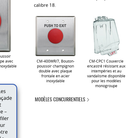
calibre 18.
ussoir
pe avec
CM-400WR/7, Bouton-
CM-CPC1 Couvercle
inoxydable
poussoir champignon
encastré résistant aux
double avec plaque
intempéries et au
frontale en acier
vandalisme disponible
inoxydable
pour les modèles
monogroupe
Les
açade
MODÈLES CONCURRENTIELS
t
e –
filer
our
otre