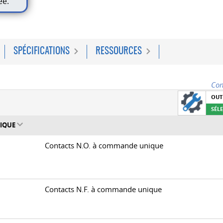
ée.
SPÉCIFICATIONS
RESSOURCES
Con
OUT
SÉL
NIQUE
0
Contacts N.O. à commande unique
0
Contacts N.F. à commande unique