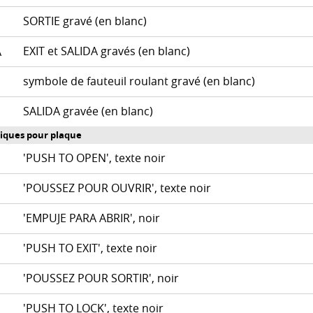
SORTIE gravé (en blanc)
EXIT et SALIDA gravés (en blanc)
SA
symbole de fauteuil roulant gravé (en blanc)
SALIDA gravée (en blanc)
A
iques pour plaque
'PUSH TO OPEN', texte noir
3
'POUSSEZ POUR OUVRIR', texte noir
F
'EMPUJE PARA ABRIR', noir
3S
'PUSH TO EXIT', texte noir
7
'POUSSEZ POUR SORTIR', noir
F
'PUSH TO LOCK', texte noir
8