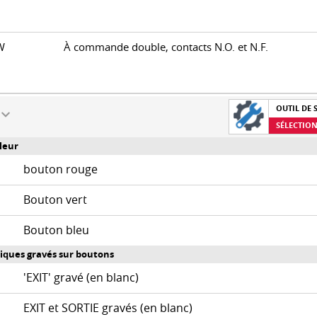
0W
À commande double, contacts N.O. et N.F.
OUTIL DE 
SÉLECTION
leur
bouton rouge
Bouton vert
Bouton bleu
iques gravés sur boutons
'EXIT' gravé (en blanc)
EXIT et SORTIE gravés (en blanc)
S