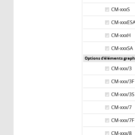
CM-xxxS
CM-xxxE
CM-xxxH
CM-xxxS
Options d'éléments graph
CM-xxx/
CM-xxx/3
CM-xxx/
CM-xxx/
CM-xxx/7
CM-xxx/