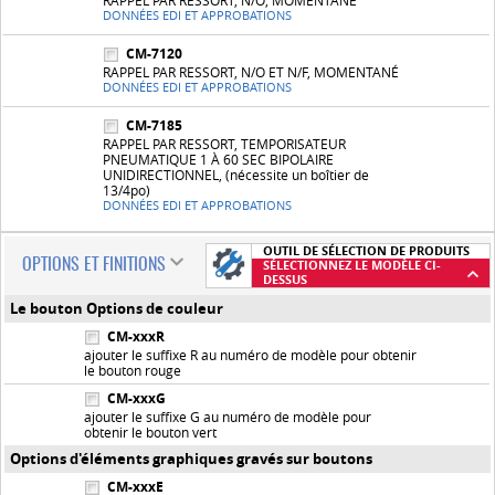
RAPPEL PAR RESSORT, N/O, MOMENTANÉ
DONNÉES EDI ET APPROBATIONS
CM-7120
RAPPEL PAR RESSORT, N/O ET N/F, MOMENTANÉ
DONNÉES EDI ET APPROBATIONS
CM-7185
RAPPEL PAR RESSORT, TEMPORISATEUR
PNEUMATIQUE 1 À 60 SEC BIPOLAIRE
UNIDIRECTIONNEL, (nécessite un boîtier de
13/4po)
DONNÉES EDI ET APPROBATIONS
OUTIL DE SÉLECTION DE PRODUITS
OPTIONS ET FINITIONS
SÉLECTIONNEZ LE MODÈLE CI-
DESSUS
Le bouton Options de couleur
CM-xxxR
ajouter le suffixe R au numéro de modèle pour obtenir
le bouton rouge
CM-xxxG
ajouter le suffixe G au numéro de modèle pour
obtenir le bouton vert
Options d'éléments graphiques gravés sur boutons
CM-xxxE