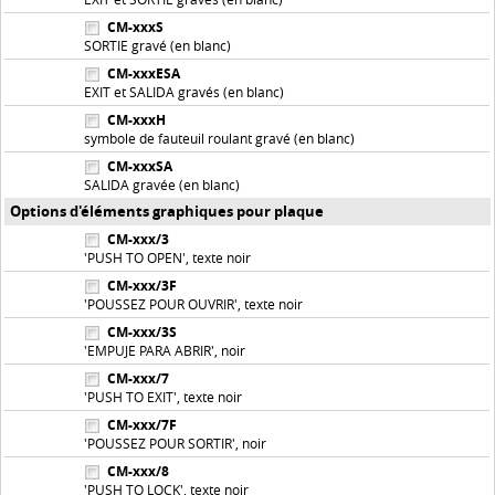
CM-xxxS
SORTIE gravé (en blanc)
CM-xxxESA
EXIT et SALIDA gravés (en blanc)
CM-xxxH
symbole de fauteuil roulant gravé (en blanc)
CM-xxxSA
SALIDA gravée (en blanc)
Options d'éléments graphiques pour plaque
CM-xxx/3
'PUSH TO OPEN', texte noir
CM-xxx/3F
'POUSSEZ POUR OUVRIR', texte noir
CM-xxx/3S
'EMPUJE PARA ABRIR', noir
CM-xxx/7
'PUSH TO EXIT', texte noir
CM-xxx/7F
'POUSSEZ POUR SORTIR', noir
CM-xxx/8
'PUSH TO LOCK', texte noir