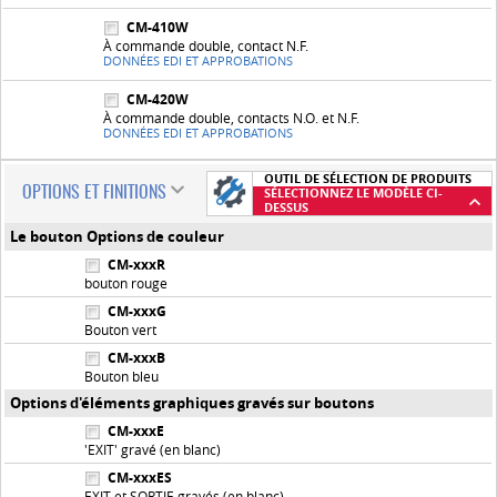
CM-410W
À commande double, contact N.F.
DONNÉES EDI ET APPROBATIONS
CM-420W
À commande double, contacts N.O. et N.F.
DONNÉES EDI ET APPROBATIONS
OUTIL DE SÉLECTION DE PRODUITS
OPTIONS ET FINITIONS
SÉLECTIONNEZ LE MODÈLE CI-
DESSUS
Le bouton Options de couleur
CM-xxxR
bouton rouge
CM-xxxG
Bouton vert
CM-xxxB
Bouton bleu
Options d'éléments graphiques gravés sur boutons
CM-xxxE
'EXIT' gravé (en blanc)
CM-xxxES
EXIT et SORTIE gravés (en blanc)