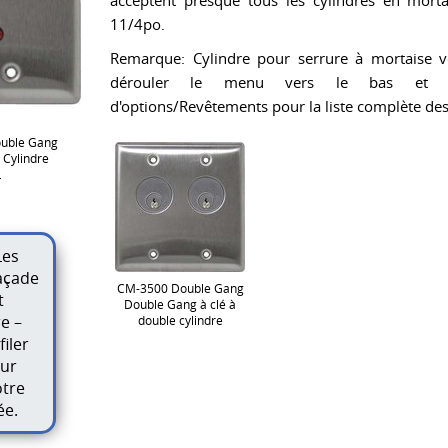
acceptent presque tous les cylindres en mort
11/4po.
Remarque: Cylindre pour serrure à mortaise v
dérouler le menu vers le bas et «C
d'options/Revêtements pour la liste complète des
uble Gang
 Cylindre
L
Les
açade
CM-3500 Double Gang
t
Double Gang à clé à
e –
double cylindre
filer
our
otre
ée.