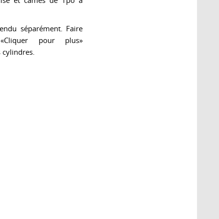
aise et cames de 1po à
endu séparément. Faire
liquer pour plus»
 cylindres.