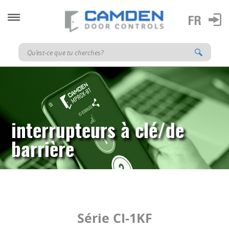
interrupteurs à clé/de
barrière
Série CI-1KF