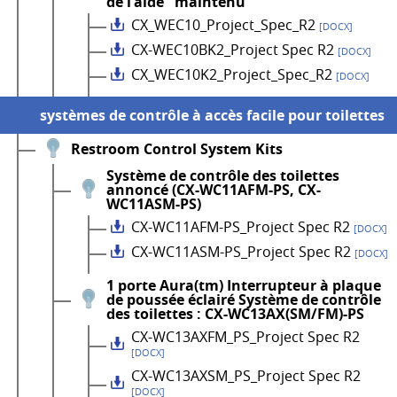
de l'aide" maintenu
CX_WEC10_Project_Spec_R2
[DOCX]
CX-WEC10BK2_Project Spec R2
[DOCX]
CX_WEC10K2_Project_Spec_R2
[DOCX]
systèmes de contrôle à accès facile pour toilettes
Restroom Control System Kits
Système de contrôle des toilettes
annoncé (CX-WC11AFM-PS, CX-
WC11ASM-PS)
CX-WC11AFM-PS_Project Spec R2
[DOCX]
CX-WC11ASM-PS_Project Spec R2
[DOCX]
1 porte Aura(tm) Interrupteur à plaque
de poussée éclairé Système de contrôle
des toilettes : CX-WC13AX(SM/FM)-PS
CX-WC13AXFM_PS_Project Spec R2
[DOCX]
CX-WC13AXSM_PS_Project Spec R2
[DOCX]