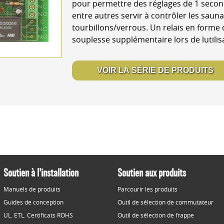
pour permettre des réglages de 1 second
entre autres servir à contrôler les saun
tourbillons/verrous. Un relais en forme d
souplesse supplémentaire lors de lutilis
VOIR LA SÉRIE DE PRODUITS
Soutien à l’installation
Soutien aux produits
Manuels de produits
Parcourir les produits
Guides de conception
Outil de sélection de commutateur
UL. ETL. Certificats ROHS
Outil de sélection de frappe