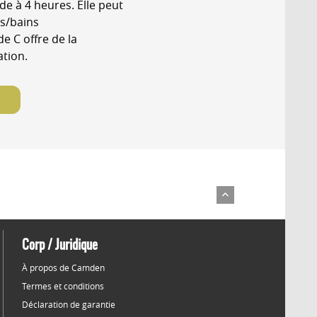
e à 4 heures. Elle peut
as/bains
e C offre de la
ation.
Corp / Juridique
À propos de Camden
Termes et conditions
Déclaration de garantie