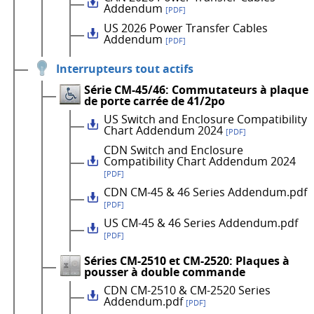
Addendum
[PDF]
US 2026 Power Transfer Cables
Addendum
[PDF]
Interrupteurs tout actifs
Série CM-45/46: Commutateurs à plaque
de porte carrée de 41/2po
US Switch and Enclosure Compatibility
Chart Addendum 2024
[PDF]
CDN Switch and Enclosure
Compatibility Chart Addendum 2024
[PDF]
CDN CM-45 & 46 Series Addendum.pdf
[PDF]
US CM-45 & 46 Series Addendum.pdf
[PDF]
Séries CM-2510 et CM-2520: Plaques à
pousser à double commande
CDN CM-2510 & CM-2520 Series
Addendum.pdf
[PDF]