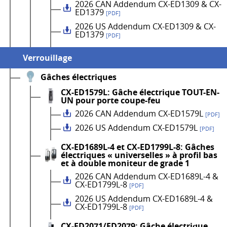
2026 CAN Addendum CX-ED1309 & CX-
ED1379
[PDF]
2026 US Addendum CX-ED1309 & CX-
ED1379
[PDF]
Verrouillage
Gâches électriques
CX-ED1579L: Gâche électrique TOUT-EN-
UN pour porte coupe-feu
2026 CAN Addendum CX-ED1579L
[PDF]
2026 US Addendum CX-ED1579L
[PDF]
CX-ED1689L-4 et CX-ED1799L-8: Gâches
électriques « universelles » à profil bas
et à double moniteur de grade 1
2026 CAN Addendum CX-ED1689L-4 &
CX-ED1799L-8
[PDF]
2026 US Addendum CX-ED1689L-4 &
CX-ED1799L-8
[PDF]
CX-ED2071/ED2079: Gâche électrique