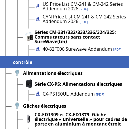
US Price List CM-241 & CM-242 Series
Addendum 2026
[PDF]
CAN Price List CM-241 & CM-242 Series
Addendum 2026
[PDF]
Séries CM-331/332/333/336/324/325:
Commutateurs sans contact
SureWave(tm)
40-82F006 Surewave Addendum
[PDF]
contrôle
Alimentations électriques
Série CX-PS: Alimentations électriques
CX-PS150UL_Addendum
[PDF]
Gâches électriques
CX-ED1309 et CX-ED1379: Gâche
électrique « universelle » pour cadres de
porte en aluminium à montant étroit