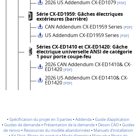
2026 US Addendum CX-ED1079
[PDF]
Série CX-ED1959: Gâches électriques
extérieures (barrière)
CAN Addendum CX-ED1959 Series
[PDF]
US Addendum CX-ED1959 Series
[PDF]
Séries CX-ED1410 et CX-ED1420: Gâche
électrique universelle ANSI de catégorie
1 pour porte coupe-feu
2026 CAN Addendum CX-ED1410& CX-
ED1420
[PDF]
2026 US Addendum CX-ED1410& CX-
ED1420
[PDF]
•
Spécification du projet en 3 parties
•
Addenda
•
Guide d’application
•
Guides de demande
•
Présentation de la demande
•
Dessin CAO
•
Guides
de renvoi
•
Ressources du modèle abandonnées
•
Manuels d’installation
•
Kit Shot; Photo de produit
•
Mode d’emploi
•
Manuels
•
Photo de