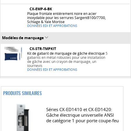
CX-EMP-6-BK
Plaque frontale entièrement noire en acier
inoxydable pour les serrures Sargent8100/7700,
Schlage & Yale Mortise
DONNÉES EDI ET APPROBATIONS
Modèles de marquage
CX-STR-TMPKIT
Kit de gabarit de marquage de gâche électrique
5
gabarits en métal robustes pour une installation
de gâche avec un crayon de marquage, un
tournevis
DONNÉES EDI ET APPROBATIONS
PRODUITS SIMILAIRES
Séries CX-ED1410 et CX-ED1420:
Gâche électrique universelle ANSI
de catégorie 1 pour porte coupe-feu