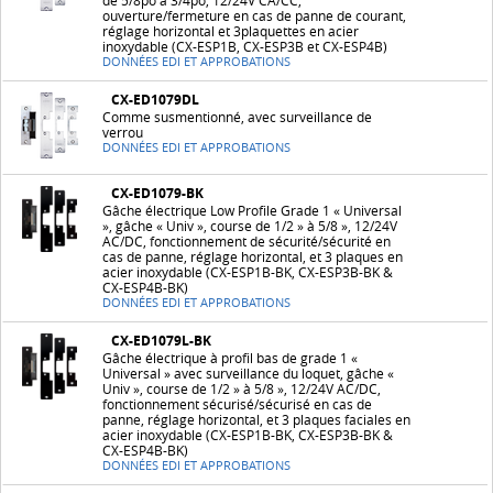
de 5/8po à 3/4po, 12/24V CA/CC,
ouverture/fermeture en cas de panne de courant,
réglage horizontal et 3plaquettes en acier
inoxydable (CX-ESP1B, CX-ESP3B et CX-ESP4B)
DONNÉES EDI ET APPROBATIONS
CX-ED1079DL
Comme susmentionné, avec surveillance de
verrou
DONNÉES EDI ET APPROBATIONS
CX-ED1079-BK
Gâche électrique Low Profile Grade 1 « Universal
», gâche « Univ », course de 1/2 » à 5/8 », 12/24V
AC/DC, fonctionnement de sécurité/sécurité en
cas de panne, réglage horizontal, et 3 plaques en
acier inoxydable (CX-ESP1B-BK, CX-ESP3B-BK &
CX-ESP4B-BK)
DONNÉES EDI ET APPROBATIONS
CX-ED1079L-BK
Gâche électrique à profil bas de grade 1 «
Universal » avec surveillance du loquet, gâche «
Univ », course de 1/2 » à 5/8 », 12/24V AC/DC,
fonctionnement sécurisé/sécurisé en cas de
panne, réglage horizontal, et 3 plaques faciales en
acier inoxydable (CX-ESP1B-BK, CX-ESP3B-BK &
CX-ESP4B-BK)
DONNÉES EDI ET APPROBATIONS