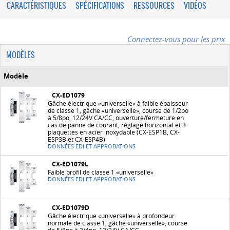
CARACTÉRISTIQUES
SPÉCIFICATIONS
RESSOURCES
VIDÉOS
Connectez-vous pour les prix
MODÈLES
Modèle
CX-ED1079
Gâche électrique «universelle» à faible épaisseur
de classe 1, gâche «universelle», course de 1/2po
à 5/8po, 12/24V CA/CC, ouverture/fermeture en
cas de panne de courant, réglage horizontal et 3
plaquettes en acier inoxydable (CX-ESP1B, CX-
ESP3B et CX-ESP4B)
DONNÉES EDI ET APPROBATIONS
CX-ED1079L
Faible profil de classe 1 «universelle»
DONNÉES EDI ET APPROBATIONS
CX-ED1079D
Gâche électrique «universelle» à profondeur
normale de classe 1, gâche «universelle», course