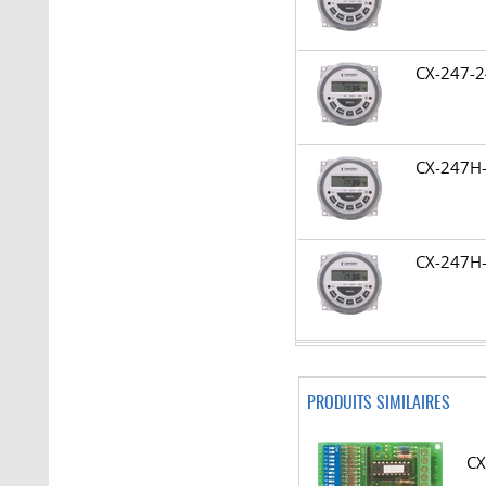
CX-247
CX-247
CX-247
PRODUITS SIMILAIRES
CX