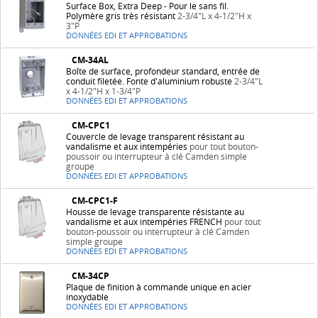
Surface Box, Extra Deep - Pour le sans fil.
Polymère gris très résistant
2-3/4"L x 4-1/2"H x
3"P
DONNÉES EDI ET APPROBATIONS
CM-34AL
Boîte de surface, profondeur standard, entrée de
conduit filetée. Fonte d'aluminium robuste
2-3/4"L
x 4-1/2"H x 1-3/4"P
DONNÉES EDI ET APPROBATIONS
CM-CPC1
Couvercle de levage transparent résistant au
vandalisme et aux intempéries
pour tout bouton-
poussoir ou interrupteur à clé Camden simple
groupe
DONNÉES EDI ET APPROBATIONS
CM-CPC1-F
Housse de levage transparente résistante au
vandalisme et aux intempéries FRENCH
pour tout
bouton-poussoir ou interrupteur à clé Camden
simple groupe
DONNÉES EDI ET APPROBATIONS
CM-34CP
Plaque de finition à commande unique en acier
inoxydable
DONNÉES EDI ET APPROBATIONS