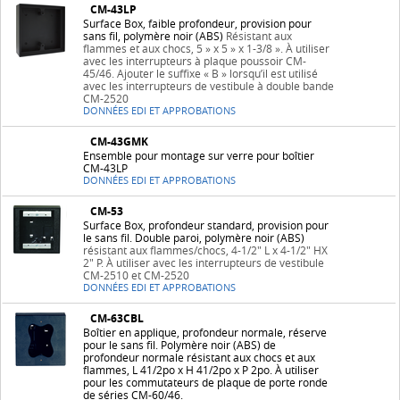
CM-43LP
Surface Box, faible profondeur, provision pour
sans fil, polymère noir (ABS)
Résistant aux
flammes et aux chocs, 5 » x 5 » x 1-3/8 ». À utiliser
avec les interrupteurs à plaque poussoir CM-
45/46. Ajouter le suffixe « B » lorsqu’il est utilisé
avec les interrupteurs de vestibule à double bande
CM-2520
DONNÉES EDI ET APPROBATIONS
CM-43GMK
Ensemble pour montage sur verre pour boîtier
CM-43LP
DONNÉES EDI ET APPROBATIONS
CM-53
Surface Box, profondeur standard, provision pour
le sans fil. Double paroi, polymère noir (ABS)
résistant aux flammes/chocs, 4-1/2" L x 4-1/2" HX
2" P. À utiliser avec les interrupteurs de vestibule
CM-2510 et CM-2520
DONNÉES EDI ET APPROBATIONS
CM-63CBL
Boîtier en applique, profondeur normale, réserve
pour le sans fil. Polymère noir (ABS) de
profondeur normale résistant aux chocs et aux
flammes, L 41/2po x H 41/2po x P 2po. À utiliser
pour les commutateurs de plaque de porte ronde
de séries CM-60/46.