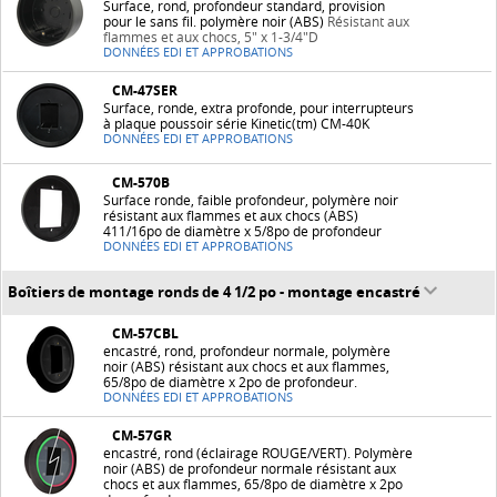
Surface, rond, profondeur standard, provision
pour le sans fil. polymère noir (ABS)
Résistant aux
flammes et aux chocs, 5" x 1-3/4"D
DONNÉES EDI ET APPROBATIONS
CM-47SER
Surface, ronde, extra profonde, pour interrupteurs
à plaque poussoir série Kinetic(tm) CM-40K
DONNÉES EDI ET APPROBATIONS
CM-570B
Surface ronde, faible profondeur, polymère noir
résistant aux flammes et aux chocs (ABS)
411/16po de diamètre x 5/8po de profondeur
DONNÉES EDI ET APPROBATIONS
Boîtiers de montage ronds de 4 1/2 po - montage encastré
CM-57CBL
encastré, rond, profondeur normale, polymère
noir (ABS) résistant aux chocs et aux flammes,
65/8po de diamètre x 2po de profondeur.
DONNÉES EDI ET APPROBATIONS
CM-57GR
encastré, rond (éclairage ROUGE/VERT). Polymère
noir (ABS) de profondeur normale résistant aux
chocs et aux flammes, 65/8po de diamètre x 2po