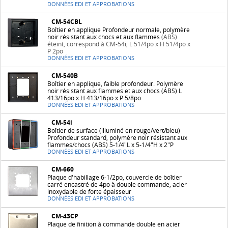
DONNÉES EDI ET APPROBATIONS
CM-54CBL
Boîtier en applique Profondeur normale, polymère
noir résistant aux chocs et aux flammes
(ABS)
éteint, correspond à CM-54i, L 51/4po x H 51/4po x
P 2po
DONNÉES EDI ET APPROBATIONS
CM-540B
Boîtier en applique, faible profondeur. Polymère
noir résistant aux flammes et aux chocs (ABS) L
413/16po x H 413/16po x P 5/8po
DONNÉES EDI ET APPROBATIONS
CM-54i
Boîtier de surface (illuminé en rouge/vert/bleu)
Profondeur standard, polymère noir résistant aux
flammes/chocs (ABS) 5-1/4"L x 5-1/4"H x 2"P
DONNÉES EDI ET APPROBATIONS
CM-660
Plaque d'habillage 6-1/2po, couvercle de boîtier
carré encastré de 4po à double commande, acier
inoxydable de forte épaisseur
DONNÉES EDI ET APPROBATIONS
CM-43CP
Plaque de finition à commande double en acier