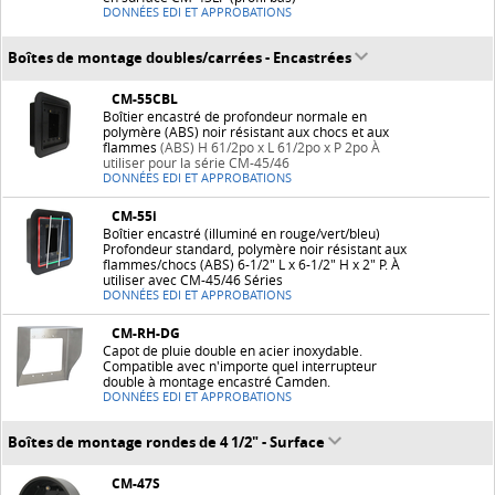
DONNÉES EDI ET APPROBATIONS
Boîtes de montage doubles/carrées - Encastrées
CM-55CBL
Boîtier encastré de profondeur normale en
polymère (ABS) noir résistant aux chocs et aux
flammes
(ABS) H 61/2po x L 61/2po x P 2po À
utiliser pour la série CM-45/46
DONNÉES EDI ET APPROBATIONS
CM-55i
Boîtier encastré (illuminé en rouge/vert/bleu)
Profondeur standard, polymère noir résistant aux
flammes/chocs (ABS) 6-1/2" L x 6-1/2" H x 2" P. À
utiliser avec CM-45/46 Séries
DONNÉES EDI ET APPROBATIONS
CM-RH-DG
Capot de pluie double en acier inoxydable.
Compatible avec n'importe quel interrupteur
double à montage encastré Camden.
DONNÉES EDI ET APPROBATIONS
Boîtes de montage rondes de 4 1/2" - Surface
CM-47S