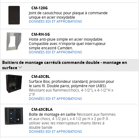
CM-120G
Joint de caoutchouc pour plaque à commande
unique en acier inoxydable
DONNÉES EDI ET APPROBATIONS
CM-RH-SG
Hotte anti-pluie simple en acier inoxydable.
Compatible avec n'importe quel interrupteur
simple encastré Camden.
DONNÉES EDI ET APPROBATIONS
Boitiers de montage carrés/à commande double - montage en
surface
CM-43CBL
Surface Box, profondeur standard, provision pour
le sans fil. Double paroi, polymère noir (ABS).
Résistant aux flammes/chocs, 4-1/2"L x 4-1/2"H x
2"P.
DONNÉES EDI ET APPROBATIONS
CM-43CBLA
Boîte de montage en saillie
Résistant aux flammes
et aux chocs, 4 1/2 po L x 4 1/2 po H x 2 po P. À
utiliser avec les interrupteurs mains libres à
double bande
DONNÉES EDI ET APPROBATIONS