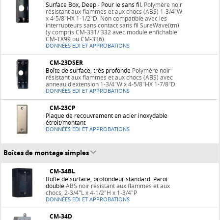
Surface Box, Deep - Pour le sans fil.
Polymère noir
résistant aux flammes et aux chocs (ABS) 1-3/4"W
x 4-5/8"HX 1-1/2"D. Non compatible avec les
interrupteurs sans contact sans fil SureWave(tm)
(y compris CM-331/ 332 avec module enfichable
CM-TX99 ou CM-336).
DONNÉES EDI ET APPROBATIONS
CM-23DSER
Boîte de surface, très profonde
Polymère noir
résistant aux flammes et aux chocs (ABS) avec
anneau d'extension 1-3/4"W x 4-5/8"HX 1-7/8"D
DONNÉES EDI ET APPROBATIONS
CM-23CP
Plaque de recouvrement en acier inoxydable
étroit/montant
DONNÉES EDI ET APPROBATIONS
Boîtes de montage simples
CM-34BL
Boîte de surface, profondeur standard. Paroi
double
ABS noir résistant aux flammes et aux
chocs, 2-3/4"L x 4-1/2"H x 1-3/4"P
DONNÉES EDI ET APPROBATIONS
CM-34D